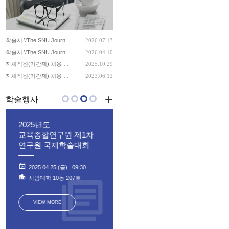
학술지 \'The SNU Journal of Education Research\' 제 35권 3호 원고 모집 (~8/10)
2026.07.13
학술지 \'The SNU Journal of Education Research\' 제 35권 2호 원고 모집 (~5/10)
2026.04.10
자체직원(기간제) 채용 공고
2025.10.29
자체직원(기간제) 채용 공고
2023.06.12
학술행사
구원
2025년도
2025년도
교육종합연구
교육종합연구원 제1차
교육종합연구원 제1차
뉴스레터 창간
내
연구원 국제학술대회
교육포럼 「윤석열과
한국교육」
시
2025.04.25 (금) 09:30
2025.02.07 (금) 16:00
9동
사범대학 10동 207호
M
교육정보관(10-1동) 103호
VIEW MORE
VIEW MORE
VIEW MORE